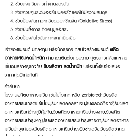
ช่วยส่งเสริมการทำงานของตับ
ช่วยควบคุมระดับฮอร์โมนคอร์ติซอลให้มีความสมดุล
ช่วยป้องกันภาวะเครียดออกซิเดชั่น (Oxidative Stress)
ช่วยยับยั้งการเกิดอนุมูลอิสระ
ช่วยป้องกันไขมันเกาะเซลล์เนื้อเยื่อ
เจ้าของแบรนด์ นักลงทุน หรือนักธุรกิจ ที่สนใจสร้างแบรนด์
ผลิต
อาหารเสริมลดน้ำหนัก
สามารถติดต่อสอบถาม สูตรสารสกัดและการ
เริ่มต้นสร้างธุรกิจกับ
รับผลิตชา ลดน้ำหนัก
พร้อมทั้งรับข้อเสนอ
ราคาสุดพิเศษทันที
คำค้นหา
โรงงานผลิตอาหารเสริม เซนไบโอเทค หรือ zenbiotech,รับผลิต
อาหารเสริมเกรดพรีเมี่ยม,รับผลิตคอลลาเจน,รับผลิตดีท็อกซ์,รับผลิต
อาหารเสริมสร้างภูมิคุ้นกัน,รับผลิตอาหารเสริมบำรุงชาย,รับผลิต
อาหารเสริมบำรุงหญิ,รับผลิตอาหารเสริมบำรุงสายตา,รับผลิตอาหาร
เสริมบำรุงสมอง,รับผลิตอาหารเสริมบำรุงผิวชะลอวัย,รับผลิตชาลด