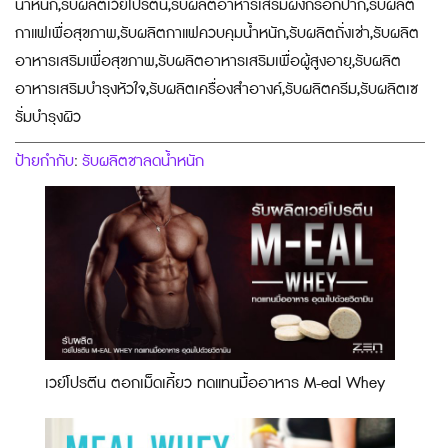
น้ำหนัก,รับผลิตเวย์โปรตีน,รับผลิตอาหารเสริมผงกรอกปาก,รับผลิต
กาแฟเพื่อสุขภาพ,รับผลิตกาแฟควบคุมน้ำหนัก,รับผลิตถั่งเช่า,รับผลิต
อาหารเสริมเพื่อสุขภาพ,รับผลิตอาหารเสริมเพื่อผู้สูงอายุ,รับผลิต
อาหารเสริมบำรุงหัวใจ,รับผลิตเครื่องสำอางค์,รับผลิตครีม,รับผลิตเซ
รั่มบำรุงผิว
ป้ายกำกับ
รับผลิตชาลดน้ำหนัก
:
เวย์โปรตีน ตอกเม็ดเคี้ยว ทดแทนมื้ออาหาร M-eal Whey