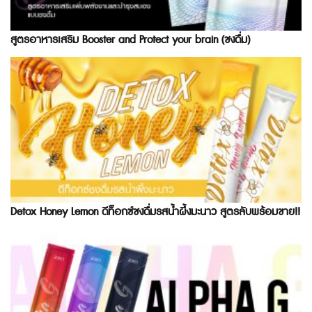
สูตรอาหารเสริม Booster and Protect your brain (ชงดื่ม)
Detox Honey Lemon ดีท็อกซ์ชงดื่มรสน้ำผึ้งมะนาว สูตรลับพร้อมขาย!!