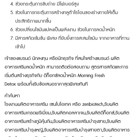
ช่วยกระตุ้นการขับถ่าย มีไฟเบอร์สูง
ช่วยในการกระตุ้นการสร้างกลูต้าไธโอนของร่างกายให้เต็ม
ประสิทธิภาพมากขึ้น
ช่วยเปลี่ยนไขมันแปลงเป็นพลังงาน ช่วยในการลดน้ำหนัก
มีสารสกัดเข้มข้น พิเศษ ที่ยับยั้งการสะสมไขมัน จากอาหารที่ทาน
เข้าไป
เจ้าของแบรนด์ นักลงทุน หรือนักธุรกิจ ที่สนใจสร้างแบรนด์
ผลิต
อาหารเสริมลดน้ำหนัก
สามารถติดต่อสอบถาม สูตรสารสกัดและการ
เริ่มต้นสร้างธุรกิจกับ
ดีท็อกซ์ลดน้ำหนััก Morning Fresh
Detox
พร้อมทั้งรับข้อเสนอราคาสุดพิเศษทันที
คำค้นหา
โรงงานผลิตอาหารเสริม เซนไบโอเทค หรือ zenbiotech,รับผลิต
อาหารเสริมเกรดพรีเมี่ยม,รับผลิตคอลลาเจน,รับผลิตดีท็อกซ์,รับผลิต
อาหารเสริมสร้างภูมิคุ้นกัน,รับผลิตอาหารเสริมบำรุงชาย,รับผลิต
อาหารเสริมบำรุงหญิ,รับผลิตอาหารเสริมบำรุงสายตา,รับผลิตอาหาร