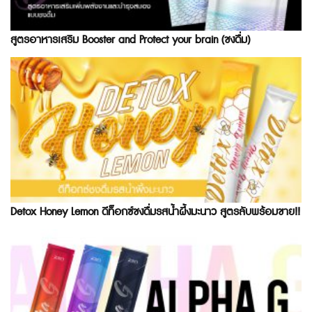
สูตรอาหารเสริม Booster and Protect your brain (ชงดื่ม)
Detox Honey Lemon ดีท็อกซ์ชงดื่มรสน้ำผึ้งมะนาว สูตรลับพร้อมขาย!!