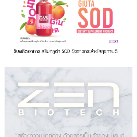
รับผลิตอาหารเสริมกลูต้า SOD ผิวขาวกระจ่างใสสุขภาพดี