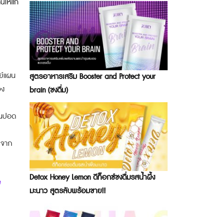
นให้แก่
ทย์แผน
สูตรอาหารเสริม Booster and Protect your
อง
brain (ชงดื่ม)
คในปอด
 จาก
Detox Honey Lemon ดีท็อกซ์ชงดื่มรสน้ำผึ้ง
e
มะนาว สูตรลับพร้อมขาย!!