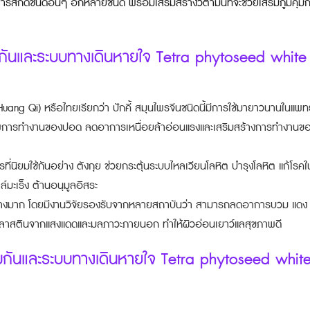
กัดชนิดอื่นๆ อีกหลายชนิด พร้อมเสริมสร้างวิตามินที่จะช่วยเสริมภูมิคุ้มกั
ุ้มกันและระบบทางเดินหายใจ Tetra phytoseed white
Huang Qi) หรือไทยเรียกว่า ปักคี้ สมุนไพรจีนชนิดนี้มีการใช้มายาวนานในแพ
ิภาพการทำงานของปอด ลดอาการเหนื่อยล้าอ่อนแรงและเสริมสร้างการทำงานข
ี่นิยมใช้กันอย่าง ตังกุย ช่วยกระตุ้นระบบไหลเวียนโลหิต บำรุงโลหิต แก้โร
ลล์มะเร็ง ต้านอนุมูลอิสระ
อย่างมาก โดยมีงานวิจัยรองรับจากหลายสถาบันว่า สามารถลดอาการบวม แดง
ลาสตินจากแสงแดดและมลภาวะภายนอก ทำให้ผิวอ่อนเยาว์แลสุขภาพดี
้มกันและระบบทางเดินหายใจ Tetra phytoseed whit