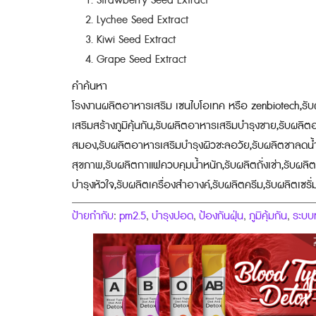
Strawberry Seed Extract
Lychee Seed Extract
Kiwi Seed Extract
Grape Seed Extract
คำค้นหา
โรงงานผลิตอาหารเสริม เซนไบโอเทค หรือ zenbiotech,รับ
เสริมสร้างภูมิคุ้นกัน,รับผลิตอาหารเสริมบำรุงชาย,รับผล
สมอง,รับผลิตอาหารเสริมบำรุงผิวชะลอวัย,รับผลิตชาลดน้
สุขภาพ,รับผลิตกาแฟควบคุมน้ำหนัก,รับผลิตถั่งเช่า,รับผลิ
บำรุงหัวใจ,รับผลิตเครื่องสำอางค์,รับผลิตครีม,รับผลิตเซรั่
ป้ายกำกับ
pm2.5
บำรุงปอด
ป้องกันฝุ่น
ภูมิคุ้มกัน
ระบบ
:
,
,
,
,