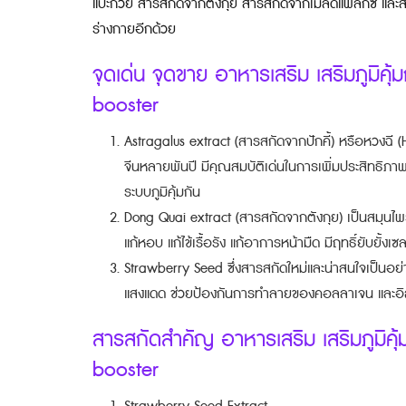
แปะก๊วย สารสกัดจากตังกุย สารสกัดจากเมล็ดแฟลกซ์ และสารส
ร่างกายอีกด้วย
จุดเด่น จุดขาย อาหารเสริม เสริมภูมิค
booster
Astragalus extract (สารสกัดจากปักคี้) หรือหวงฉี (
จีนหลายพันปี มีคุณสมบัติเด่นในการเพิ่มประสิทธ
ระบบภูมิคุ้มกัน
Dong Quai extract (สารสกัดจากตังกุย) เป็นสมุนไพรท
แก้หอบ แก้ไข้เรื้อรัง แก้อาการหน้ามืด มีฤทธิ์ยับยั้งเซ
Strawberry Seed ซึ่งสารสกัดใหม่และน่าสนใจเป็น
แสงแดด ช่วยป้องกันการทำลายของคอลลาเจน และอิ
สารสกัดสำคัญ อาหารเสริม เสริมภูมิคุ
booster