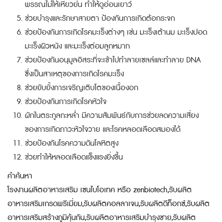
พรรณไม่ให้เหี่ยวย่น ทำให้ดูอ่อนเยาว์
ช่วยบำรุงและรักษาสายตา ป้องกันการเกิดต้อกระจก
ช่วยป้องกันการเกิดโรคมะเร็งต่างๆ เช่น มะเร็งเต้านม มะเร็งปอด
มะเร็งผิวหนัง และมะเร็งต่อมลูกหมาก
ช่วยป้องกันอนุมูลอิสระที่จะเข้าไปทำลายเซลล์และทำลาย DNA
ซึ่งเป็นสาเหตุของการเกิดโรคมะเร็ง
ช่วยยับยั้งการเจริญเติบโตของเนื้องอก
ช่วยป้องกันการเกิดโรคหัวใจ
ผักในตระกูลกะหล่ำ มีความสัมพันธ์กับการช่วยลดความเสี่ยง
ของการเกิดภาวะหัวใจวาย และโรคหลอดเลือดสมองได้
ช่วยป้องกันโรคความดันโลหิตสูง
ช่วยทำให้หลอดเลือดแข็งแรงยิ่งขึ้น
คำค้นหา
โรงงานผลิตอาหารเสริม เซนไบโอเทค หรือ zenbiotech,รับผลิต
อาหารเสริมเกรดพรีเมี่ยม,รับผลิตคอลลาเจน,รับผลิตดีท็อกซ์,รับผลิต
อาหารเสริมสร้างภูมิคุ้นกัน,รับผลิตอาหารเสริมบำรุงชาย,รับผลิต