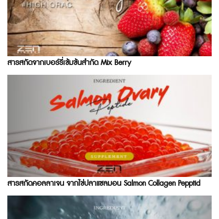
สารสกัดจากเบอร์รี่เข้มข้นสำกัด Mix Berry
สารสกัดคอลลาเจน จากไข่ปลาแซลมอน Salmon Collagen Pepptid