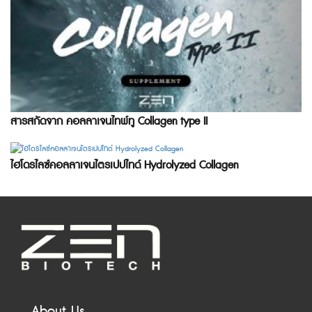
สารสกัดจาก คอลลาเจนไทพ์ทู Collagen type II
ไฮโดรไลซ์คอลลาเจนไตรเปปไทด์ Hydrolyzed Collagen
About Us