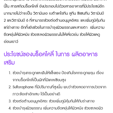
นี้ใน
สารสกัดบร็อคโคลี่
ยังประกอบไปด้วยสารอาหารที่มีประโยชน์อีก
มากมายไม่ว่าจะเป็น วิตามินเอ เบต้าแคโรทีน ลูทีน ซีแซนทีน วิตามินบี
2 และวิตามินบี 6 ที่สามารถช่วยต่อต้านอนุมูลอิสระ และเพิ่มภูมิคุ้มกัน
แก่ร่างกาย อีกทั้งยังช่วยในการบำรุงผิวพรรณและสายตา เพิ่มความ
ยืดหยุ่นให้ผิวหนัง ช่วยชะลอผิวพรรณไม่ให้เหี่ยวย่น ช่วยให้ผิวแลดู
อ่อนเยาว์
ประโยชน์ของบร็อคโคลี่ ในการ ผลิตอาหาร
เสริม
ช่วยบำรุงกระดูกและฟันให้แข็งแรง ป้องกันโรคกระดูกพรุน เรื่อง
จากบร็อคโคลี่เป็นผักที่มีแคลเซียมสูง
Sulforaphane ที่มีปริมาณที่สูงนั้น พบว่าช่วยลดอาการปวดจาก
ภาวะข้อเข่าอักเสบ ได้เป็นอย่างดี
ช่วยต่อต้านอนุมูลอิสระ ช่วยเพิ่มภูมิคุ้มกันให้กับร่างกาย
ช่วยบำรุงผิวพรรณ เพิ่มความยืดหยุ่นให้ผิวหนัง ช่วยชะลอผิว